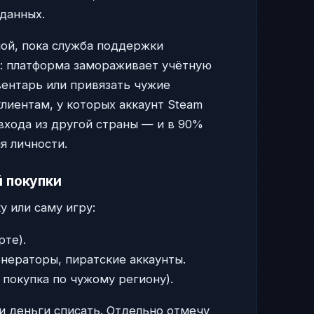
данных.
ной, пока служба поддержки
м: платформа замораживает учётную
вентарь или привязать чужие
лиентам, у которых аккаунт Steam
входа из другой страны — и в 90%
я личности.
 покупки
у или саму игру:
рте).
нераторы, пиратские аккаунты.
покупка по чужому региону).
 и деньги списать. Отдельно отмечу