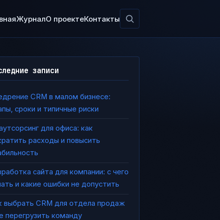
вная
Журнал
О проекте
Контакты
следние записи
едрение CRM в малом бизнесе:
апы, сроки и типичные риски
-аутсорсинг для офиса: как
кратить расходы и повысить
абильность
зработка сайта для компании: с чего
чать и какие ошибки не допустить
к выбрать CRM для отдела продаж
не перегрузить команду