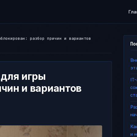
Гла
аблокирован: разбор причин и вариантов
По
Вн
эт
 для игры
IT
ичин и вариантов
со
ст
Ра
на
Ка
и 