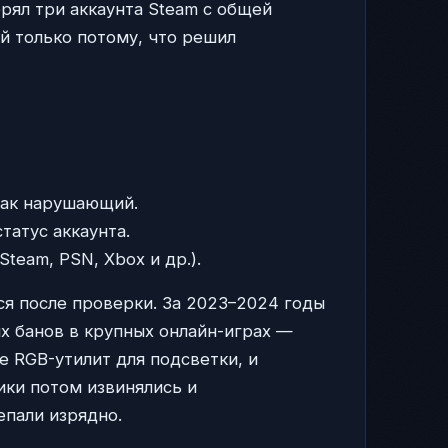
рял три аккаунта Steam с общей
ей только потому, что решил
как нарушающий.
татус аккаунта.
team, PSN, Xbox и др.).
я после проверки. За 2023–2024 годы
х банов в крупных онлайн-играх —
е RGB-утилит для подсветки, и
чики потом извинялись и
епали изрядно.