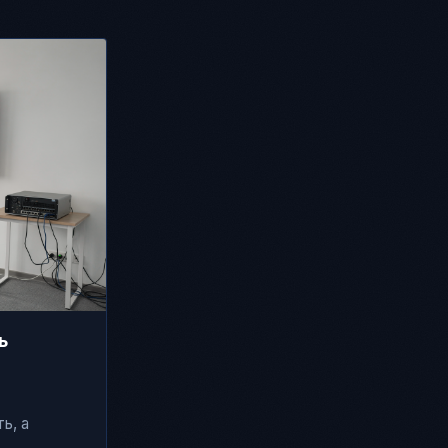
ь
ь, а