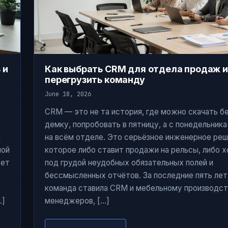
 и
Как выбрать CRM для отдела продаж и
перегрузить команду
June 18, 2026
CRM — это не та история, где можно скачать 
демку, попробовать в пятницу, а с понедельника
а
на всём отделе. Это серьёзное инженерное реш
ной
которое либо ставит продажи на рельсы, либо х
ует
под грудой неудобных обязательных полей и
бессмысленных отчётов. За последние пять лет
команда ставила CRM и мебельному производств
…]
менеджеров, […]