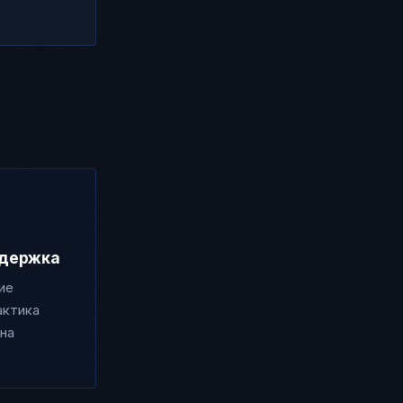
ддержка
ие
актика
 на