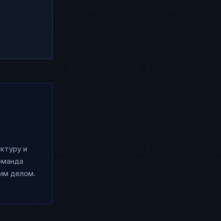
ктуру и
оманда
оим делом.