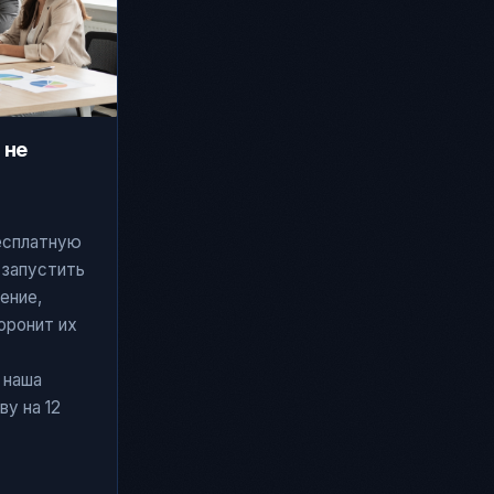
 не
бесплатную
 запустить
ение,
оронит их
 наша
у на 12