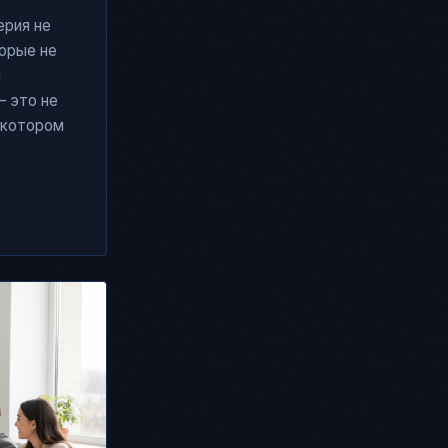
ерия не
торые не
ы
— это не
 котором