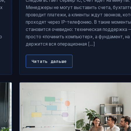
ое,
следом встает сервер 1С, счет идет на минуты.
их
Менеджеры не могут выставить счета, бухгалт
проводит платежи, а клиенты ждут звонков, ко
проходят через IP-телефонию. В такие момент
становится очевидно: техническая поддержка 
о
просто «починить компьютер», а фундамент, на
держится вся операционная […]
Читать дальше