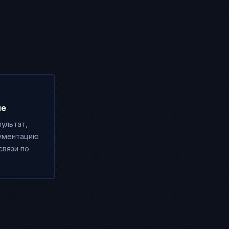
ие
ультат,
ументацию
связи по